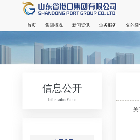
首页
集团概况
新闻资讯
业务服务
党的建
信息公开
Information Public
关