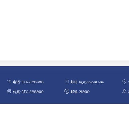
电话: 0532-82987888
邮箱: bgs@sd-port.com
传真: 0532-82986000
邮编: 266000