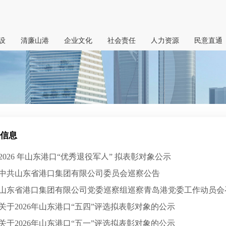
设
清廉山港
企业文化
社会责任
人力资源
民意直通
信息
2026 年山东港口“优秀退役军人” 拟表彰对象公示
中共山东省港口集团有限公司委员会巡察公告
山东省港口集团有限公司党委巡察组巡察青岛港党委工作动员会
关于2026年山东港口“五四”评选拟表彰对象的公示
关于2026年山东港口“五一”评选拟表彰对象的公示