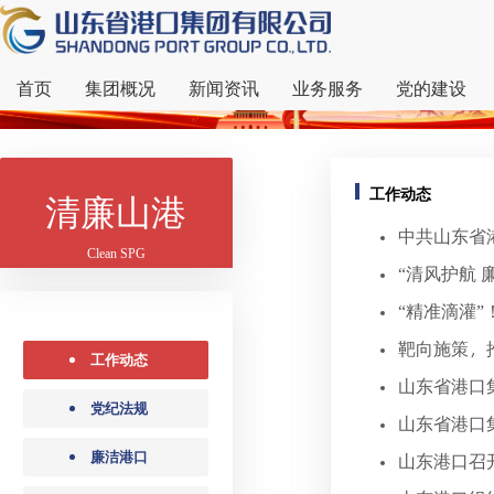
首页
集团概况
新闻资讯
业务服务
党的建设
工作动态
清廉山港
中共山东省
Clean SPG
“清风护航 
“精准滴灌”
靶向施策，
工作动态
山东省港口
党纪法规
山东省港口
廉洁港口
山东港口召