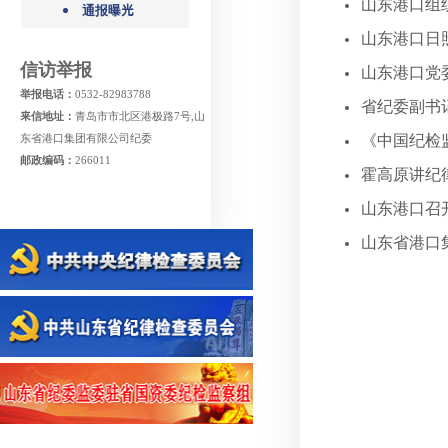
山东港口组
通报曝光
山东港口日
信访举报
山东港口党
举报电话：
0532-82983788
省纪委副书
来信地址：
青岛市市北区港极路7号,山
《中国纪检监
东省港口集团有限公司纪委
邮政编码：
266011
霍高原讲纪
山东港口召
山东省港口