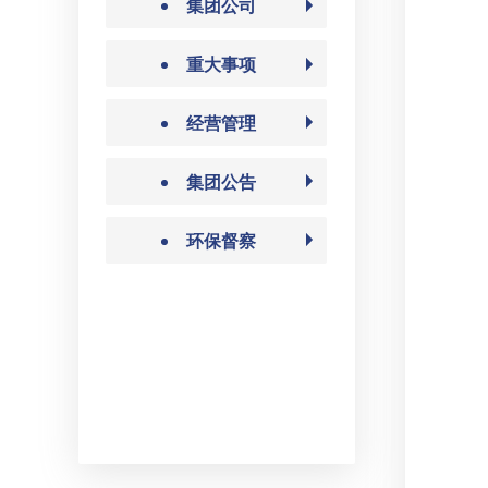
集团公司
重大事项
经营管理
集团公告
环保督察