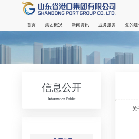
首页
集团概况
新闻资讯
业务服务
党的建
信息公开
Information Public
关