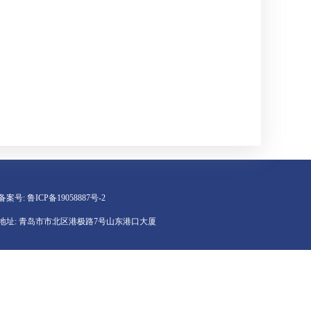
备案号:
鲁ICP备19058887号-2
地址: 青岛市市北区港极路7号山东港口大厦