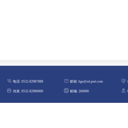
电话: 0532-82987888
邮箱: bgs@sd-port.com
传真: 0532-82986000
邮编: 266000