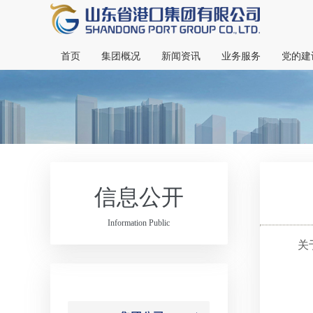
首页
集团概况
新闻资讯
业务服务
党的建
信息公开
Information Public
关