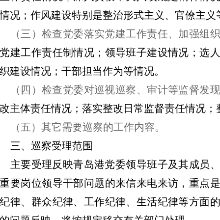
情况；作风建设特别是整治形式主义、官僚主义
（三）检查党委落实党建工作责任、加强组
党建工作责任制情况；领导班子建设情况；选
织建设情况；干部担当作为等情况。
（四）检查党委对巡视巡察、审计等监督发
改主体责任情况；落实整改日常监督责任情况；
（五）其它需要巡察的工作内容。
三、巡察受理范围
主要受理反映青岛港党委领导班子及其成员
重要岗位领导干部问题的来信来电来访，重点
纪律、群众纪律、工作纪律、生活纪律等方面