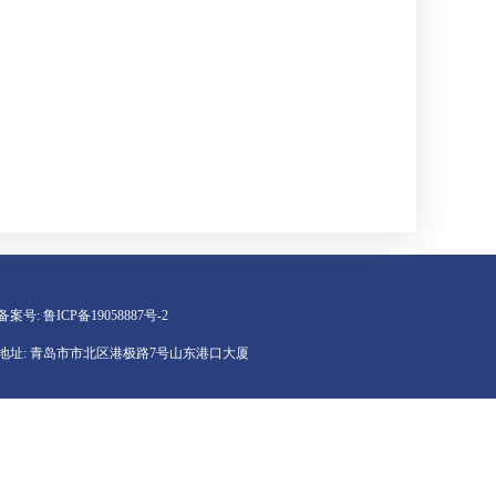
备案号:
鲁ICP备19058887号-2
地址: 青岛市市北区港极路7号山东港口大厦