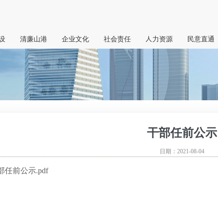
设
清廉山港
企业文化
社会责任
人力资源
民意直通
干部任前公示
日期：2021-08-04
部任前公示.pdf